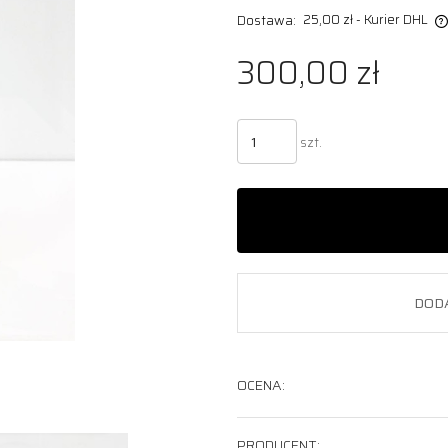
25,00 zł
- Kurier DHL
Dostawa:
300,00 zł
Cena nie zawiera ewentualnych
kosztów płatności
szt.
DOD
OCENA:
PRODUCENT: