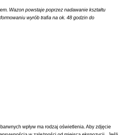
atem. Wazon powstaje poprzez nadawanie kształtu
uformowaniu wyrób trafia na ok. 48 godzin do
barwnych wpływ ma rodzaj oświetlenia. Aby zdjęcie
tensywnością w zależności od miejsca ekspozycji. Jeśli