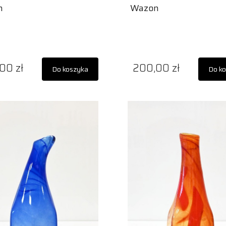
n
Wazon
00 zł
200,00 zł
Do koszyka
Do k